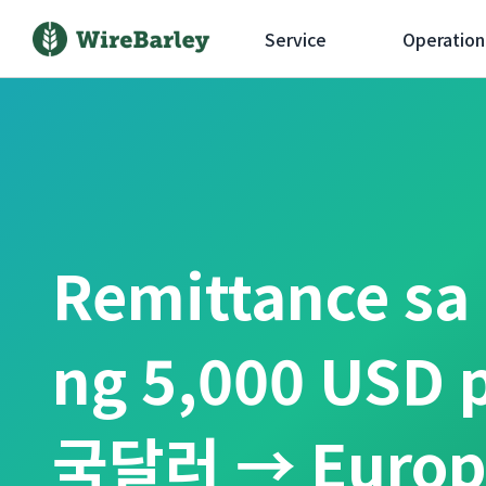
Service
Operation
Remittance sa
ng 5,000 USD 
국달러 → Europ