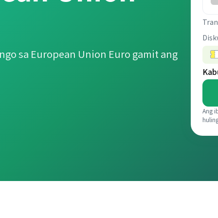
Tran
Disk
ngo sa European Union Euro gamit ang
Kab
Ang i
hulin