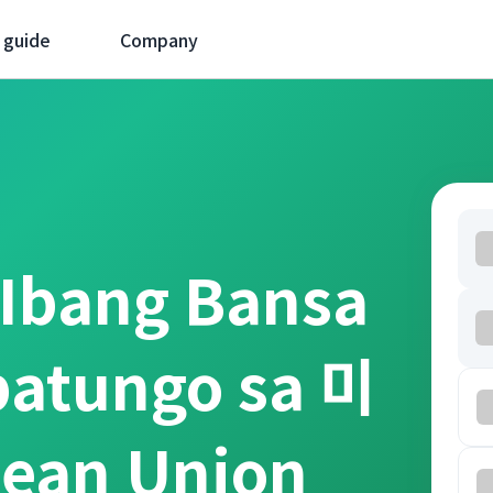
 guide
Company
 Ibang Bansa
patungo sa 미
ean Union