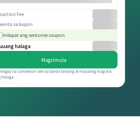
saction Fee
wento sa kupon
Inilapat ang welcome coupon
uuang halaga
Magsimula
binigay na conversion rate ay tanda lamang at maaaring mag-iba
g halaga.