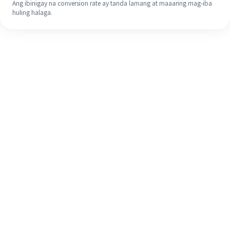
Ang ibinigay na conversion rate ay tanda lamang at maaaring mag-iba
huling halaga.
Kahit na ito ang iyong unang
pagkakataon, madaling tapusin ang
iyong pagpapadala sa ibang bansa
sa 4 na simpleng hakbang.