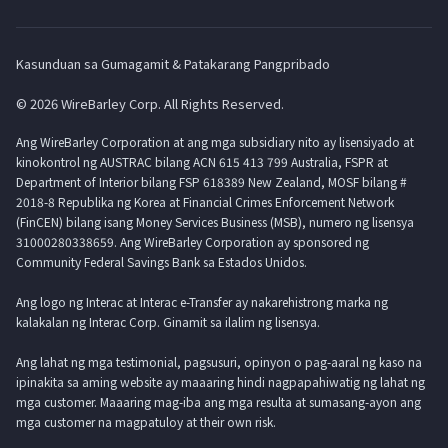
Kasunduan sa Gumagamit & Patakarang Pangpribado
© 2026 WireBarley Corp. All Rights Reserved.
Ang WireBarley Corporation at ang mga subsidiary nito ay lisensiyado at
kinokontrol ng AUSTRAC bilang ACN 615 413 799 Australia, FSPR at
Department of Interior bilang FSP 618389 New Zealand, MOSF bilang #
2018-8 Republika ng Korea at Financial Crimes Enforcement Network
(FinCEN) bilang isang Money Services Business (MSB), numero ng lisensya
31000280338659. Ang WireBarley Corporation ay sponsored ng
Community Federal Savings Bank sa Estados Unidos.
Ang logo ng Interac at Interac e-Transfer ay nakarehistrong marka ng
kalakalan ng Interac Corp. Ginamit sa ilalim ng lisensya.
Ang lahat ng mga testimonial, pagsusuri, opinyon o pag-aaral ng kaso na
ipinakita sa aming website ay maaaring hindi nagpapahiwatig ng lahat ng
mga customer. Maaaring mag-iba ang mga resulta at sumasang-ayon ang
mga customer na magpatuloy at their own risk.