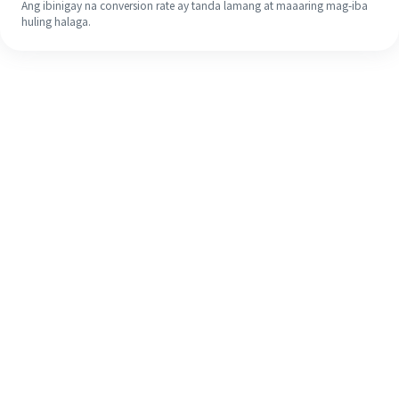
Ang ibinigay na conversion rate ay tanda lamang at maaaring mag-iba
huling halaga.
Kahit na ito ang iyong unang
pagkakataon, madaling tapusin ang
iyong pagpapadala sa ibang bansa
sa 4 na simpleng hakbang.