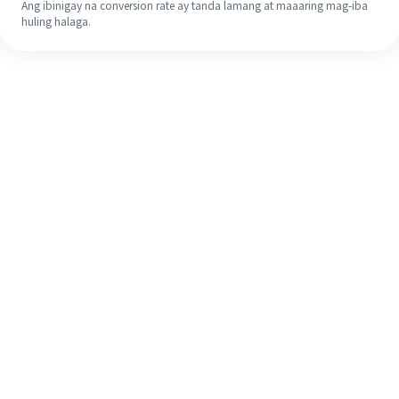
Ang ibinigay na conversion rate ay tanda lamang at maaaring mag-iba
huling halaga.
Kahit na ito ang iyong unang
pagkakataon, madaling tapusin ang
iyong pagpapadala sa ibang bansa
sa 4 na simpleng hakbang.