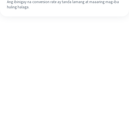
Ang ibinigay na conversion rate ay tanda lamang at maaaring mag-iba
huling halaga.
Kahit na ito ang iyong unang
pagkakataon, madaling tapusin ang
iyong pagpapadala sa ibang bansa
sa 4 na simpleng hakbang.