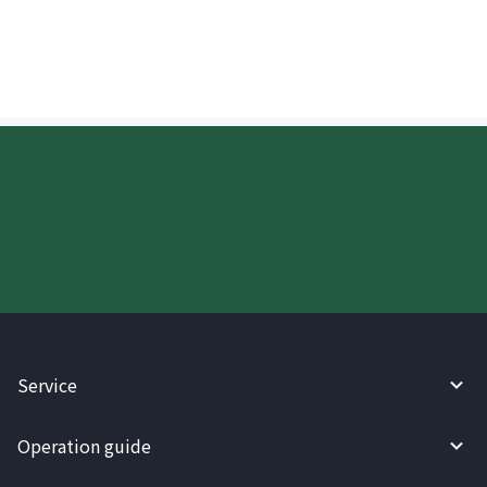
Korean Won (KRW)?
Try WireBarley now!
Service
Operation guide