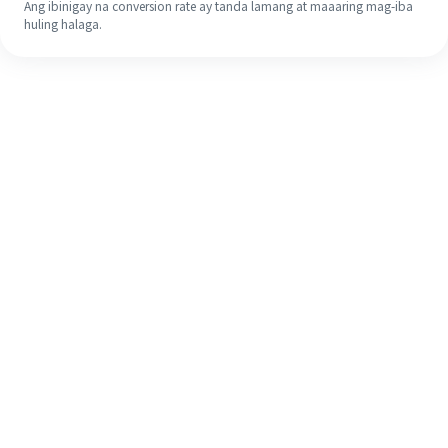
Ang ibinigay na conversion rate ay tanda lamang at maaaring mag-iba
huling halaga.
Kahit na ito ang iyong unang
pagkakataon, madaling tapusin ang
iyong pagpapadala sa ibang bansa
sa 4 na simpleng hakbang.