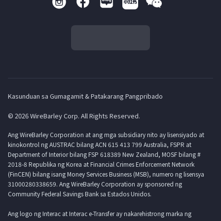
Kasunduan sa Gumagamit & Patakarang Pangpribado
© 2026 WireBarley Corp. All Rights Reserved.
Ang WireBarley Corporation at ang mga subsidiary nito ay lisensiyado at
kinokontrol ng AUSTRAC bilang ACN 615 413 799 Australia, FSPR at
Department of Interior bilang FSP 618389 New Zealand, MOSF bilang #
2018-8 Republika ng Korea at Financial Crimes Enforcement Network
(FinCEN) bilang isang Money Services Business (MSB), numero ng lisensya
31000280338659. Ang WireBarley Corporation ay sponsored ng
Community Federal Savings Bank sa Estados Unidos.
Ang logo ng Interac at Interac e-Transfer ay nakarehistrong marka ng