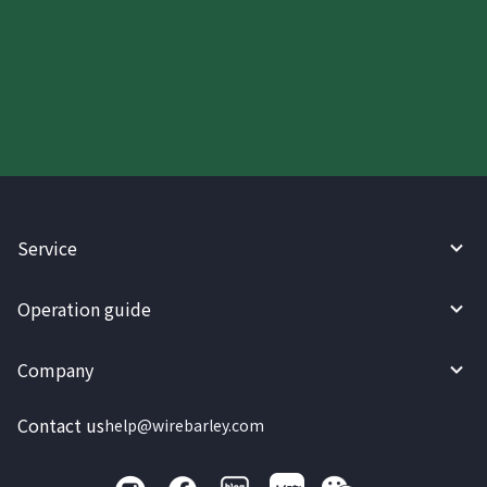
Try WireBarley now!
Service
Operation guide
Company
Contact us
help@wirebarley.com