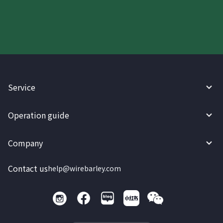
Try WireBarley now!
Service
Operation guide
Company
Contact us
help@wirebarley.com