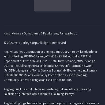
Kasunduan sa Gumagamit & Patakarang Pangpribado
© 2026 WireBarley Corp. All Rights Reserved.
Ang WireBarley Corporation at ang mga subsidiary nito ay lisensiyado at
kinokontrol ng AUSTRAC bilang ACN 615 413 799 Australia, FSPR at
Department of Interior bilang FSP 618389 New Zealand, MOSF bilang #
2018-8 Republika ng Korea at Financial Crimes Enforcement Network
(FinCEN) bilang isang Money Services Business (MSB), numero ng lisensya
31000280338659. Ang WireBarley Corporation ay sponsored ng
Community Federal Savings Bank sa Estados Unidos.
Ang logo ng Interac at Interac e-Transfer ay nakarehistrong marka ng
kalakalan ng Interac Corp. Ginamit sa ilalim ng lisensya.
Ang lahat ng mga testimonial, pagsusuri, opinyon o pag-aaral ng kaso na