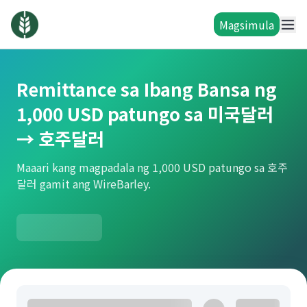
Magsimula
Remittance sa Ibang Bansa ng
1,000 USD patungo sa 미국달러
→ 호주달러
Maaari kang magpadala ng 1,000 USD patungo sa 호주
달러 gamit ang WireBarley.