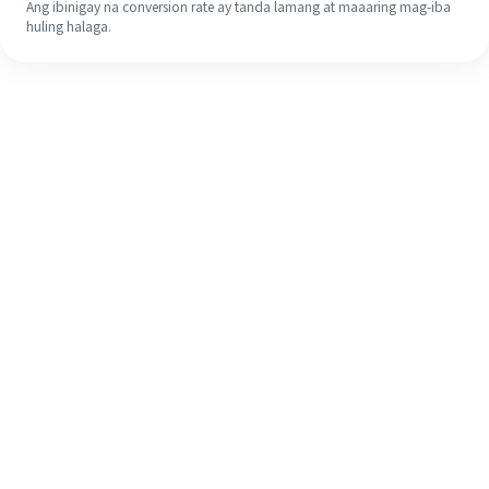
Ang ibinigay na conversion rate ay tanda lamang at maaaring mag-iba
huling halaga.
Kahit na ito ang iyong unang
pagkakataon, madaling tapusin ang
iyong pagpapadala sa ibang bansa
sa 4 na simpleng hakbang.