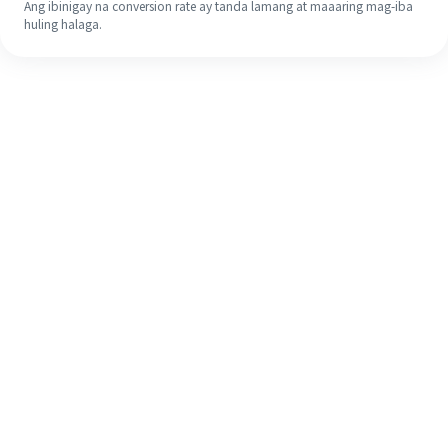
Ang ibinigay na conversion rate ay tanda lamang at maaaring mag-iba
huling halaga.
Kahit na ito ang iyong unang
pagkakataon, madaling tapusin ang
iyong pagpapadala sa ibang bansa
sa 4 na simpleng hakbang.