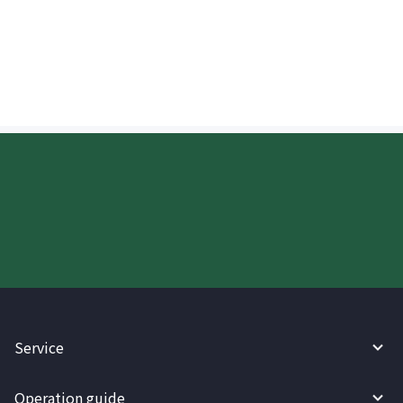
Kailan idedeposito ang perang
ipinadala sa US?
Try WireBarley now!
Service
Operation guide