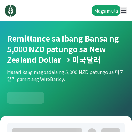
Magsimula
Remittance sa Ibang Bansa ng
5,000 NZD patungo sa New
Zealand Dollar → 미국달러
Maaari kang magpadala ng 5,000 NZD patungo sa 미국
달러 gamit ang WireBarley.