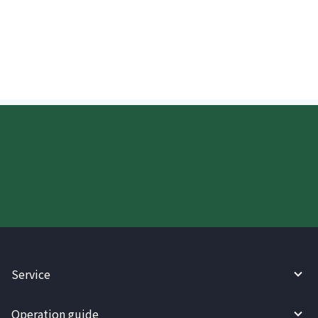
Kailan idedeposito ang perang
ipinadala sa US?
Try WireBarley now!
Service
Operation guide