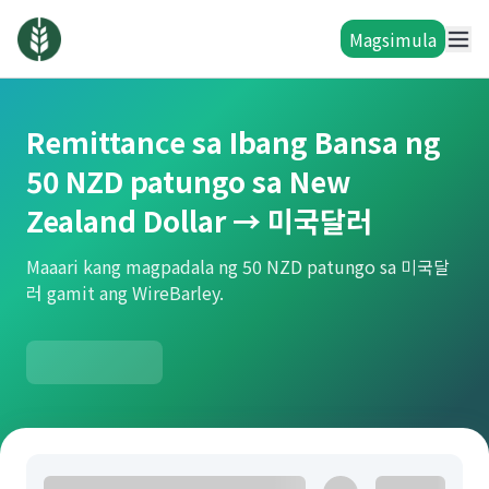
Magsimula
Remittance sa Ibang Bansa ng
50 NZD patungo sa New
Zealand Dollar → 미국달러
Maaari kang magpadala ng 50 NZD patungo sa 미국달
러 gamit ang WireBarley.