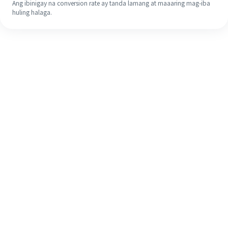
Ang ibinigay na conversion rate ay tanda lamang at maaaring mag-iba
huling halaga.
Kahit na ito ang iyong unang
pagkakataon, madaling tapusin ang
iyong pagpapadala sa ibang bansa
sa 4 na simpleng hakbang.