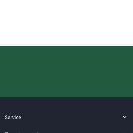
Paano dapat isulat ang Ingles na
pangalan ng tatanggap kapag
nagpapadala sa Thailand?
Try WireBarley now!
Service