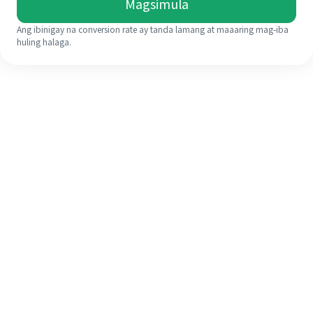
Magsimula
Ang ibinigay na conversion rate ay tanda lamang at maaaring mag-iba
huling halaga.
Kahit na ito ang iyong unang
pagkakataon, madaling tapusin ang
iyong pagpapadala sa ibang bansa
sa 4 na simpleng hakbang.