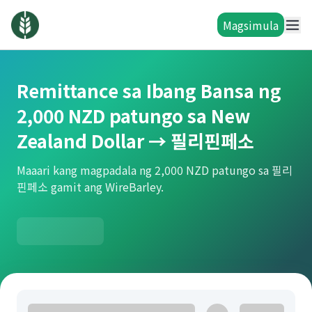
Magsimula
Remittance sa Ibang Bansa ng
2,000 NZD patungo sa New
Zealand Dollar → 필리핀페소
Maaari kang magpadala ng 2,000 NZD patungo sa 필리
핀페소 gamit ang WireBarley.