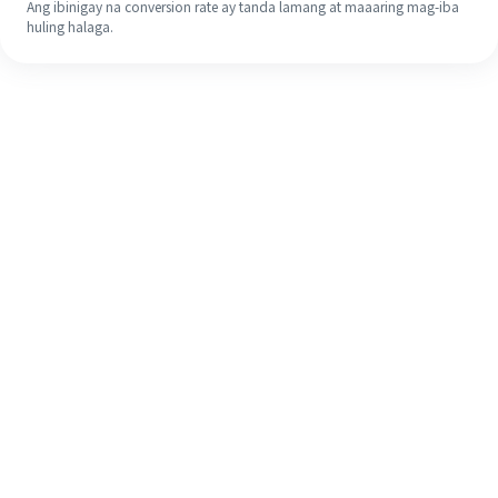
Ang ibinigay na conversion rate ay tanda lamang at maaaring mag-iba
huling halaga.
Kahit na ito ang iyong unang
pagkakataon, madaling tapusin ang
iyong pagpapadala sa ibang bansa
sa 4 na simpleng hakbang.