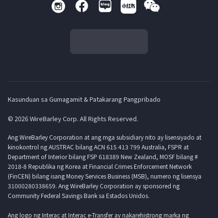
Kasunduan sa Gumagamit & Patakarang Pangpribado
© 2026 WireBarley Corp. All Rights Reserved.
Ang WireBarley Corporation at ang mga subsidiary nito ay lisensiyado at
kinokontrol ng AUSTRAC bilang ACN 615 413 799 Australia, FSPR at
Department of Interior bilang FSP 618389 New Zealand, MOSF bilang #
2018-8 Republika ng Korea at Financial Crimes Enforcement Network
(FinCEN) bilang isang Money Services Business (MSB), numero ng lisensya
31000280338659. Ang WireBarley Corporation ay sponsored ng
Community Federal Savings Bank sa Estados Unidos.
Ang logo ng Interac at Interac e-Transfer ay nakarehistrong marka ng