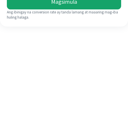
Magsimula
Ang ibinigay na conversion rate ay tanda lamang at maaaring mag-iba
huling halaga.
Kahit na ito ang iyong unang
pagkakataon, madaling tapusin ang
iyong pagpapadala sa ibang bansa
sa 4 na simpleng hakbang.