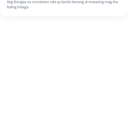
Ang ibinigay na conversion rate ay tanda lamang at maaaring mag-iba
huling halaga.
Kahit na ito ang iyong unang
pagkakataon, madaling tapusin ang
iyong pagpapadala sa ibang bansa
sa 4 na simpleng hakbang.