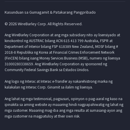
Kasunduan sa Gumagamit & Patakarang Pangpribado
© 2026 WireBarley Corp. All Rights Reserved.
Ang WireBarley Corporation at ang mga subsidiary nito ay lisensiyado at
kinokontrol ng AUSTRAC bilang ACN 615 413 799 Australia, FSPR at
Department of Interior bilang FSP 618389 New Zealand, MOSF bilang #
2018-8 Republika ng Korea at Financial Crimes Enforcement Network
(FinCEN) bilang isang Money Services Business (MSB), numero ng lisensya
31000280338659. Ang WireBarley Corporation ay sponsored ng
Community Federal Savings Bank sa Estados Unidos.
Ang logo ng Interac at Interac e-Transfer ay nakarehistrong marka ng
kalakalan ng Interac Corp. Ginamit sa ilalim ng lisensya.
Ang lahat ng mga testimonial, pagsusuri, opinyon o pag-aaral ng kaso na
ipinakita sa aming website ay maaaring hindi nagpapahiwatig ng lahat ng
mga customer. Maaaring mag-iba ang mga resulta at sumasang-ayon ang
mga customer na magpatuloy at their own risk.