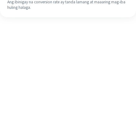
Ang ibinigay na conversion rate ay tanda lamang at maaaring mag-iba
huling halaga.
Kahit na ito ang iyong unang
pagkakataon, madaling tapusin ang
iyong pagpapadala sa ibang bansa
sa 4 na simpleng hakbang.