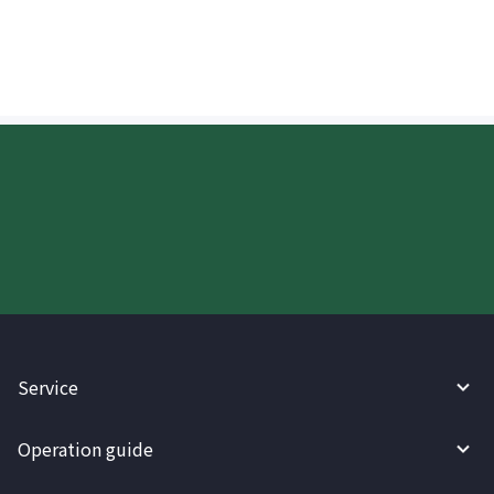
ipinadala sa Japan?
Try WireBarley now!
Service
Operation guide