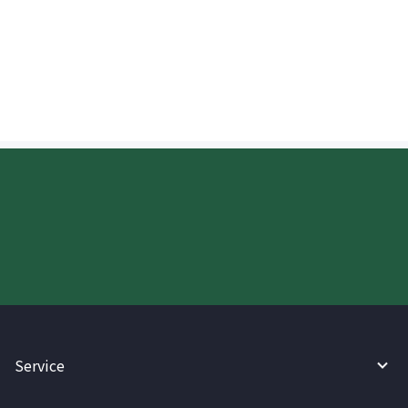
Mayroon bang limitasyon sa halaga
kapag tumatanggap ng padala sa
India?
Try WireBarley now!
Service