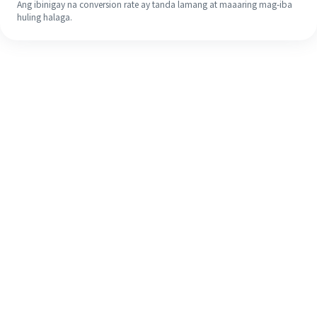
Ang ibinigay na conversion rate ay tanda lamang at maaaring mag-iba
huling halaga.
Kahit na ito ang iyong unang
pagkakataon, madaling tapusin ang
iyong pagpapadala sa ibang bansa
sa 4 na simpleng hakbang.