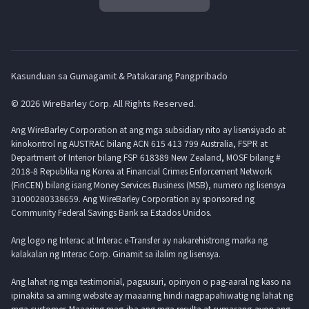
Kasunduan sa Gumagamit & Patakarang Pangpribado
© 2026 WireBarley Corp. All Rights Reserved.
Ang WireBarley Corporation at ang mga subsidiary nito ay lisensiyado at
kinokontrol ng AUSTRAC bilang ACN 615 413 799 Australia, FSPR at
Department of Interior bilang FSP 618389 New Zealand, MOSF bilang #
2018-8 Republika ng Korea at Financial Crimes Enforcement Network
(FinCEN) bilang isang Money Services Business (MSB), numero ng lisensya
31000280338659. Ang WireBarley Corporation ay sponsored ng
Community Federal Savings Bank sa Estados Unidos.
Ang logo ng Interac at Interac e-Transfer ay nakarehistrong marka ng
kalakalan ng Interac Corp. Ginamit sa ilalim ng lisensya.
Ang lahat ng mga testimonial, pagsusuri, opinyon o pag-aaral ng kaso na
ipinakita sa aming website ay maaaring hindi nagpapahiwatig ng lahat ng
mga customer. Maaaring mag-iba ang mga resulta at sumasang-ayon ang