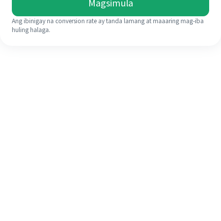
Magsimula
Ang ibinigay na conversion rate ay tanda lamang at maaaring mag-iba
huling halaga.
Kahit na ito ang iyong unang
pagkakataon, madaling tapusin ang
iyong pagpapadala sa ibang bansa
sa 4 na simpleng hakbang.