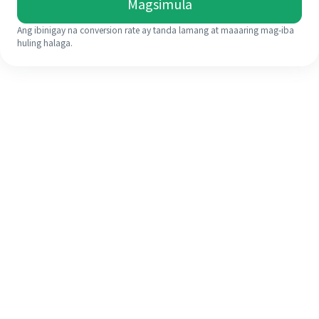
Magsimula
Ang ibinigay na conversion rate ay tanda lamang at maaaring mag-iba
huling halaga.
Kahit na ito ang iyong unang
pagkakataon, madaling tapusin ang
iyong pagpapadala sa ibang bansa
sa 4 na simpleng hakbang.