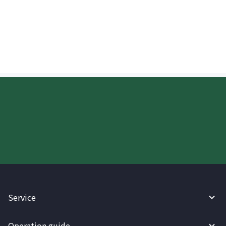
tatanggap kapag tumatanggap ng
padala sa Hong Kong?
Try WireBarley now!
Service
Operation guide