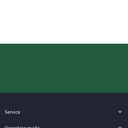
tatanggap kapag tumatanggap ng
padala sa Hong Kong?
Try WireBarley now!
Service
Operation guide