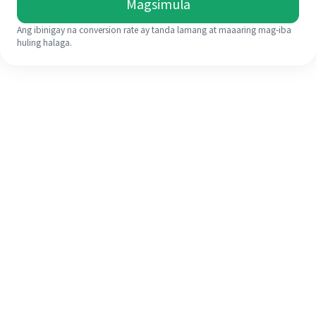
Magsimula
Ang ibinigay na conversion rate ay tanda lamang at maaaring mag-iba
huling halaga.
Kahit na ito ang iyong unang
pagkakataon, madaling tapusin ang
iyong pagpapadala sa ibang bansa
sa 4 na simpleng hakbang.