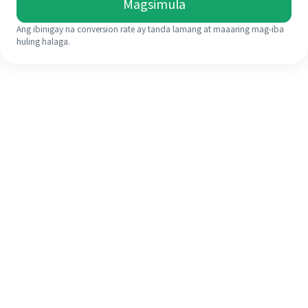
Magsimula
Ang ibinigay na conversion rate ay tanda lamang at maaaring mag-iba
huling halaga.
Kahit na ito ang iyong unang
pagkakataon, madaling tapusin ang
iyong pagpapadala sa ibang bansa
sa 4 na simpleng hakbang.