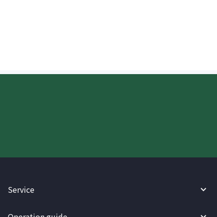
tatanggap kapag tumatanggap ng
padala sa Hong Kong?
Try WireBarley now!
Service
Operation guide