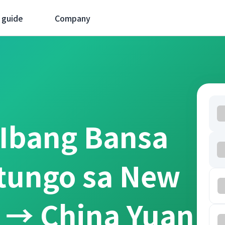
 guide
Company
 Ibang Bansa
tungo sa New
r → China Yuan