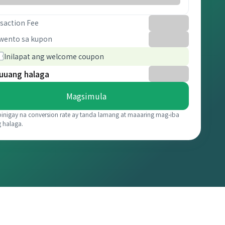
saction Fee
wento sa kupon
Inilapat ang welcome coupon
uuang halaga
Magsimula
binigay na conversion rate ay tanda lamang at maaaring mag-iba
g halaga.