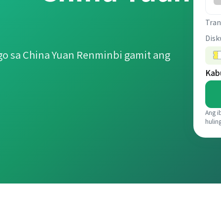
Tran
Disk
o sa China Yuan Renminbi gamit ang
Kab
Ang i
hulin