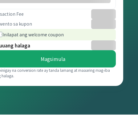
saction Fee
wento sa kupon
Inilapat ang welcome coupon
uuang halaga
Magsimula
binigay na conversion rate ay tanda lamang at maaaring mag-iba
g halaga.