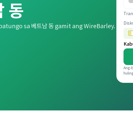
남 동
Tran
Disk
patungo sa 베트남 동 gamit ang WireBarley.
Kab
Ang i
hulin