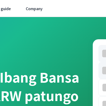
 guide
Company
 Ibang Bansa
KRW patungo