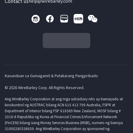
Contact us
help@wirebarley.com
Kasunduan sa Gumagamit & Patakarang Pangpribado
© 2026 WireBarley Corp. All Rights Reserved.
Ang WireBarley Corporation at ang mga subsidiary nito ay lisensiyado at
kinokontrol ng AUSTRAC bilang ACN 615 413 799 Australia, FSPR at
Department of Interior bilang FSP 618389 New Zealand, MOSF bilang #
2018-8 Republika ng Korea at Financial Crimes Enforcement Network
(FinCEN) bilang isang Money Services Business (MSB), numero ng lisensya
31000280338659. Ang WireBarley Corporation ay sponsored ng