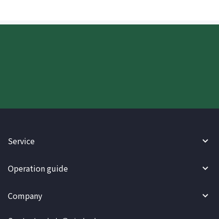
Try WireBarley now!
Service
Operation guide
Company