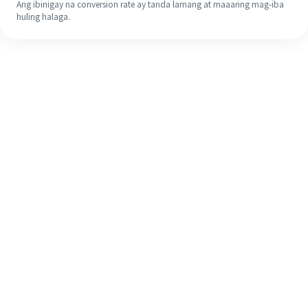
Ang ibinigay na conversion rate ay tanda lamang at maaaring mag-iba
huling halaga.
Kahit na ito ang iyong unang
pagkakataon, madaling tapusin ang
iyong pagpapadala sa ibang bansa
sa 4 na simpleng hakbang.