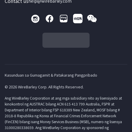
Contact us
help@wirebarley.com
Kasunduan sa Gumagamit & Patakarang Pangpribado
© 2026 WireBarley Corp. All Rights Reserved.
Ang WireBarley Corporation at ang mga subsidiary nito ay lisensiyado at
kinokontrol ng AUSTRAC bilang ACN 615 413 799 Australia, FSPR at
Department of Interior bilang FSP 618389 New Zealand, MOSF bilang #
2018-8 Republika ng Korea at Financial Crimes Enforcement Network
(FinCEN) bilang isang Money Services Business (MSB), numero ng lisensya
31000280338659. Ang WireBarley Corporation ay sponsored ng