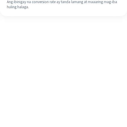
Ang ibinigay na conversion rate ay tanda lamang at maaaring mag-iba
huling halaga.
Kahit na ito ang iyong unang
pagkakataon, madaling tapusin ang
iyong pagpapadala sa ibang bansa
sa 4 na simpleng hakbang.