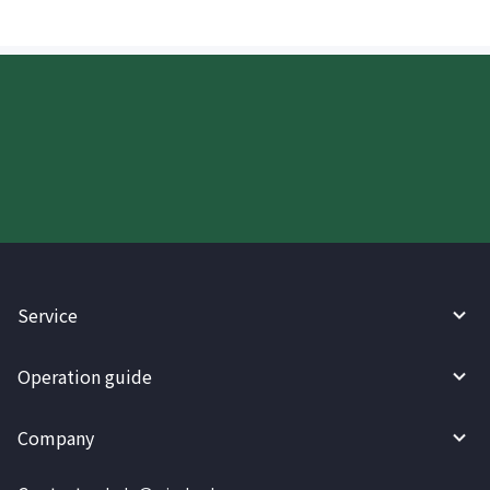
Try WireBarley now!
Service
Operation guide
Company