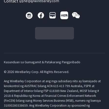
Contact us
help@wirebarley.com
Kasunduan sa Gumagamit & Patakarang Pangpribado
© 2026 WireBarley Corp. All Rights Reserved.
Ang WireBarley Corporation at ang mga subsidiary nito ay lisensiyado at
kinokontrol ng AUSTRAC bilang ACN 615 413 799 Australia, FSPR at
Department of Interior bilang FSP 618389 New Zealand, MOSF bilang #
2018-8 Republika ng Korea at Financial Crimes Enforcement Network
(FinCEN) bilang isang Money Services Business (MSB), numero ng lisensya
31000280338659. Ang WireBarley Corporation ay sponsored ng