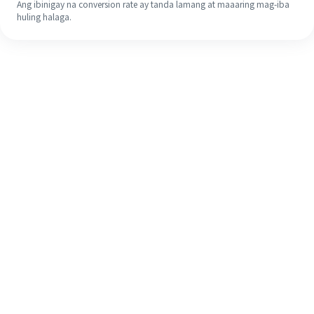
Ang ibinigay na conversion rate ay tanda lamang at maaaring mag-iba
huling halaga.
Kahit na ito ang iyong unang
pagkakataon, madaling tapusin ang
iyong pagpapadala sa ibang bansa
sa 4 na simpleng hakbang.