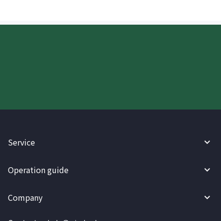
Try WireBarley now!
Service
Operation guide
Company