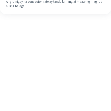
Ang ibinigay na conversion rate ay tanda lamang at maaaring mag-iba
huling halaga.
Kahit na ito ang iyong unang
pagkakataon, madaling tapusin ang
iyong pagpapadala sa ibang bansa
sa 4 na simpleng hakbang.