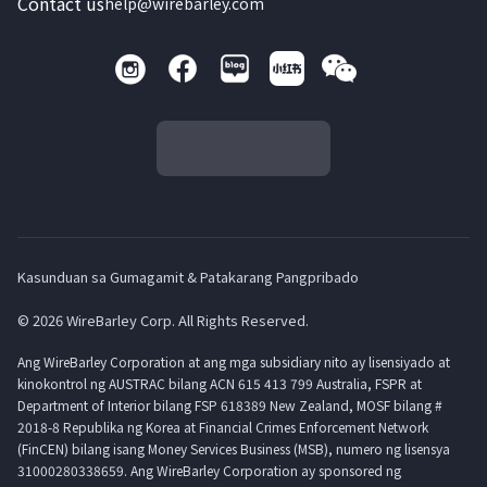
Contact us
help@wirebarley.com
Kasunduan sa Gumagamit & Patakarang Pangpribado
© 2026 WireBarley Corp. All Rights Reserved.
Ang WireBarley Corporation at ang mga subsidiary nito ay lisensiyado at
kinokontrol ng AUSTRAC bilang ACN 615 413 799 Australia, FSPR at
Department of Interior bilang FSP 618389 New Zealand, MOSF bilang #
2018-8 Republika ng Korea at Financial Crimes Enforcement Network
(FinCEN) bilang isang Money Services Business (MSB), numero ng lisensya
31000280338659. Ang WireBarley Corporation ay sponsored ng