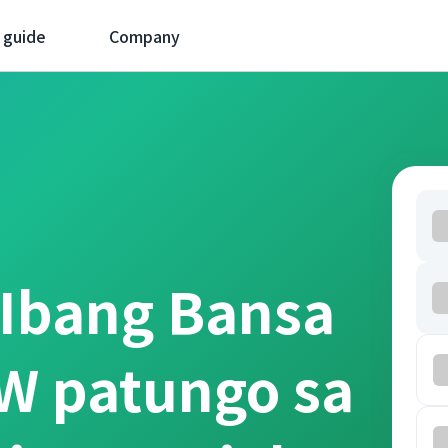
 guide
Company
 Ibang Bansa
W patungo sa