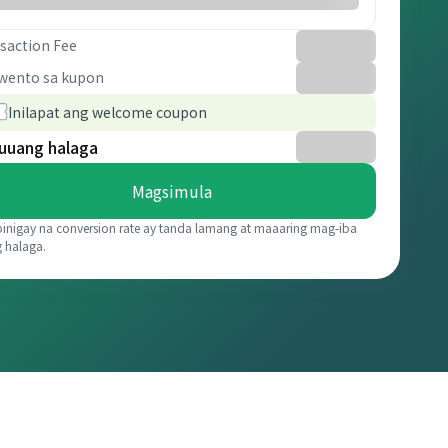
saction Fee
wento sa kupon
Inilapat ang welcome coupon
uuang halaga
Magsimula
binigay na conversion rate ay tanda lamang at maaaring mag-iba
g halaga.