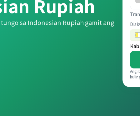
ian Rupiah
Tran
tungo sa Indonesian Rupiah gamit ang
Disk
Kab
Ang i
hulin