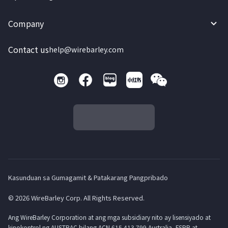
Company
Contact us
help@wirebarley.com
Kasunduan sa Gumagamit & Patakarang Pangpribado
© 2026 WireBarley Corp. All Rights Reserved.
Ang WireBarley Corporation at ang mga subsidiary nito ay lisensiyado at
kinokontrol ng AUSTRAC bilang ACN 615 413 799 Australia, FSPR at