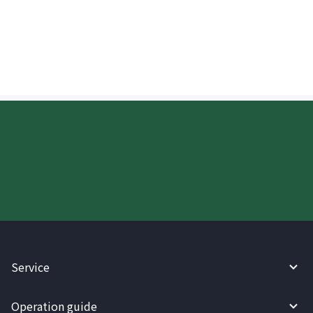
Maaari ko bang suriin ang progreso ng
pera na ipinadala sa UK?
Try WireBarley now!
Service
Operation guide