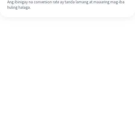
Ang ibinigay na conversion rate ay tanda lamang at maaaring mag-iba
huling halaga.
Kahit na ito ang iyong unang
pagkakataon, madaling tapusin ang
iyong pagpapadala sa ibang bansa
sa 4 na simpleng hakbang.