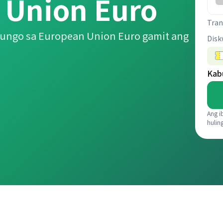
 Union Euro
Tran
ungo sa European Union Euro gamit ang
Disk
Kab
Ang i
hulin