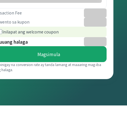
saction Fee
wento sa kupon
Inilapat ang welcome coupon
uuang halaga
Magsimula
binigay na conversion rate ay tanda lamang at maaaring mag-iba
g halaga.