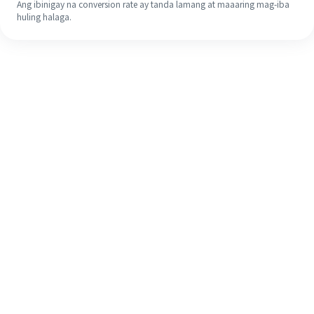
Ang ibinigay na conversion rate ay tanda lamang at maaaring mag-iba
huling halaga.
Kahit na ito ang iyong unang
pagkakataon, madaling tapusin ang
iyong pagpapadala sa ibang bansa
sa 4 na simpleng hakbang.