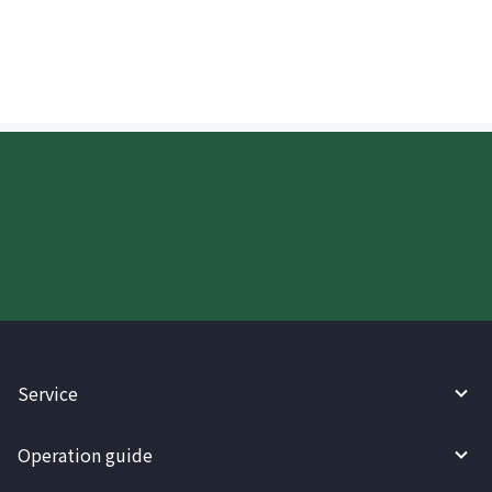
perang ipinadala sa France?
Try WireBarley now!
Service
Operation guide