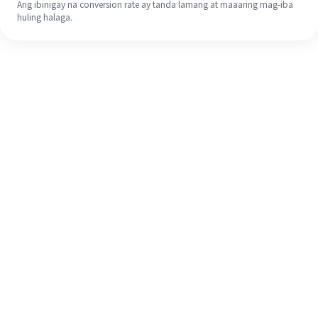
Ang ibinigay na conversion rate ay tanda lamang at maaaring mag-iba
huling halaga.
Kahit na ito ang iyong unang
pagkakataon, madaling tapusin ang
iyong pagpapadala sa ibang bansa
sa 4 na simpleng hakbang.