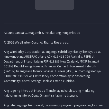
Kasunduan sa Gumagamit & Patakarang Pangpribado
© 2026 WireBarley Corp. All Rights Reserved.
Ang WireBarley Corporation at ang mga subsidiary nito ay lisensiyado at
kinokontrol ng AUSTRAC bilang ACN 615 413 799 Australia, FSPR at
Department of Interior bilang FSP 618389 New Zealand, MOSF bilang #
2018-8 Republika ng Korea at Financial Crimes Enforcement Network
(FinCEN) bilang isang Money Services Business (MSB), numero ng lisensya
31000280338659. Ang WireBarley Corporation ay sponsored ng
Community Federal Savings Bank sa Estados Unidos.
Ang logo ng Interac at Interac e-Transfer ay nakarehistrong marka ng
kalakalan ng Interac Corp. Ginamit sa ilalim ng lisensya.
Ang lahat ng mga testimonial, pagsusuri, opinyon o pag-aaral ng kaso na