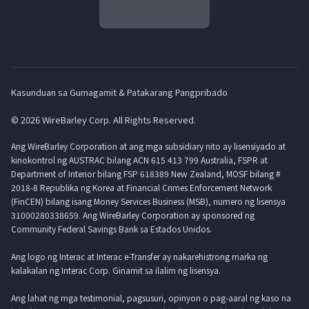
Kasunduan sa Gumagamit & Patakarang Pangpribado
© 2026 WireBarley Corp. All Rights Reserved.
Ang WireBarley Corporation at ang mga subsidiary nito ay lisensiyado at
kinokontrol ng AUSTRAC bilang ACN 615 413 799 Australia, FSPR at
Department of Interior bilang FSP 618389 New Zealand, MOSF bilang #
2018-8 Republika ng Korea at Financial Crimes Enforcement Network
(FinCEN) bilang isang Money Services Business (MSB), numero ng lisensya
31000280338659. Ang WireBarley Corporation ay sponsored ng
Community Federal Savings Bank sa Estados Unidos.
Ang logo ng Interac at Interac e-Transfer ay nakarehistrong marka ng
kalakalan ng Interac Corp. Ginamit sa ilalim ng lisensya.
Ang lahat ng mga testimonial, pagsusuri, opinyon o pag-aaral ng kaso na