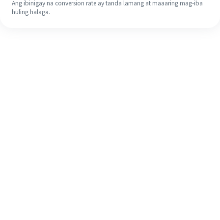
Ang ibinigay na conversion rate ay tanda lamang at maaaring mag-iba
huling halaga.
Kahit na ito ang iyong unang
pagkakataon, madaling tapusin ang
iyong pagpapadala sa ibang bansa
sa 4 na simpleng hakbang.