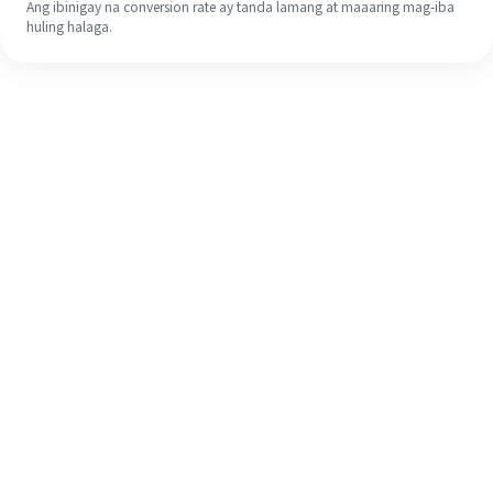
Ang ibinigay na conversion rate ay tanda lamang at maaaring mag-iba
huling halaga.
Kahit na ito ang iyong unang
pagkakataon, madaling tapusin ang
iyong pagpapadala sa ibang bansa
sa 4 na simpleng hakbang.