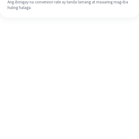
Ang ibinigay na conversion rate ay tanda lamang at maaaring mag-iba
huling halaga.
Kahit na ito ang iyong unang
pagkakataon, madaling tapusin ang
iyong pagpapadala sa ibang bansa
sa 4 na simpleng hakbang.