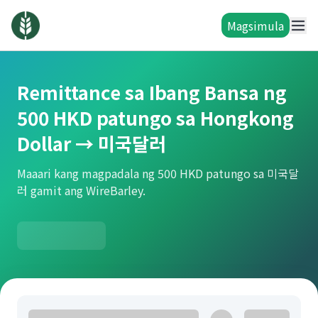
Magsimula
Remittance sa Ibang Bansa ng
500 HKD patungo sa Hongkong
Dollar → 미국달러
Maaari kang magpadala ng 500 HKD patungo sa 미국달
러 gamit ang WireBarley.