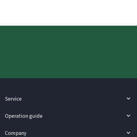
Try WireBarley now!
Service
Operation guide
Company