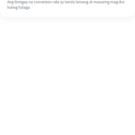
Ang ibinigay na conversion rate ay tanda lamang at maaaring mag-iba
huling halaga.
Kahit na ito ang iyong unang
pagkakataon, madaling tapusin ang
iyong pagpapadala sa ibang bansa
sa 4 na simpleng hakbang.