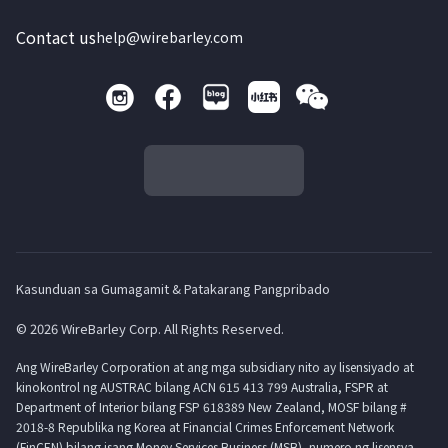
Contact us
help@wirebarley.com
Kasunduan sa Gumagamit & Patakarang Pangpribado
© 2026 WireBarley Corp. All Rights Reserved.
Ang WireBarley Corporation at ang mga subsidiary nito ay lisensiyado at
kinokontrol ng AUSTRAC bilang ACN 615 413 799 Australia, FSPR at
Department of Interior bilang FSP 618389 New Zealand, MOSF bilang #
2018-8 Republika ng Korea at Financial Crimes Enforcement Network
(FinCEN) bilang isang Money Services Business (MSB), numero ng lisensya