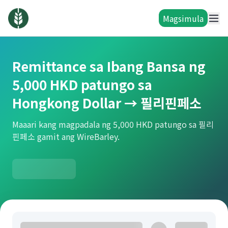
Magsimula
Remittance sa Ibang Bansa ng
5,000 HKD patungo sa
Hongkong Dollar → 필리핀페소
Maaari kang magpadala ng 5,000 HKD patungo sa 필리
핀페소 gamit ang WireBarley.