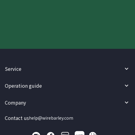
Try WireBarley now!
Service
Operation guide
Company
Contact us
help@wirebarley.com