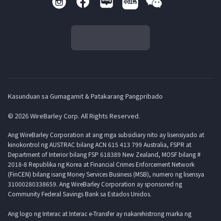
Kasunduan sa Gumagamit & Patakarang Pangpribado
© 2026 WireBarley Corp. All Rights Reserved.
Ang WireBarley Corporation at ang mga subsidiary nito ay lisensiyado at
kinokontrol ng AUSTRAC bilang ACN 615 413 799 Australia, FSPR at
Department of Interior bilang FSP 618389 New Zealand, MOSF bilang #
2018-8 Republika ng Korea at Financial Crimes Enforcement Network
(FinCEN) bilang isang Money Services Business (MSB), numero ng lisensya
31000280338659. Ang WireBarley Corporation ay sponsored ng
Community Federal Savings Bank sa Estados Unidos.
Ang logo ng Interac at Interac e-Transfer ay nakarehistrong marka ng