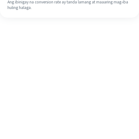
Ang ibinigay na conversion rate ay tanda lamang at maaaring mag-iba
huling halaga.
Kahit na ito ang iyong unang
pagkakataon, madaling tapusin ang
iyong pagpapadala sa ibang bansa
sa 4 na simpleng hakbang.