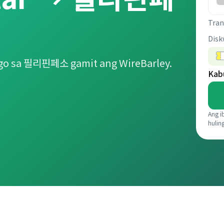
Tran
Disk
go sa 필리핀페소 gamit ang WireBarley.
Kab
Ang i
hulin