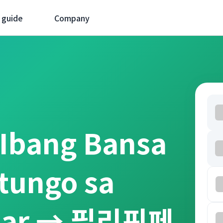
 guide
Company
 Ibang Bansa
tungo sa
llar → 필리핀페