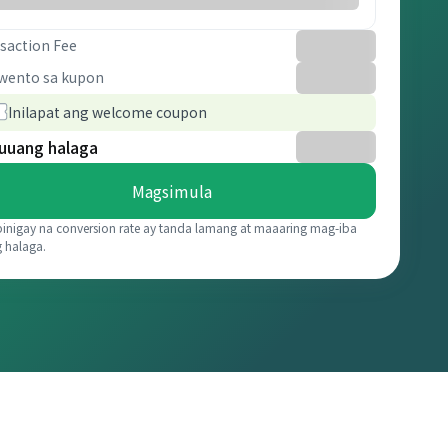
saction Fee
wento sa kupon
Inilapat ang welcome coupon
uuang halaga
Magsimula
binigay na conversion rate ay tanda lamang at maaaring mag-iba
g halaga.