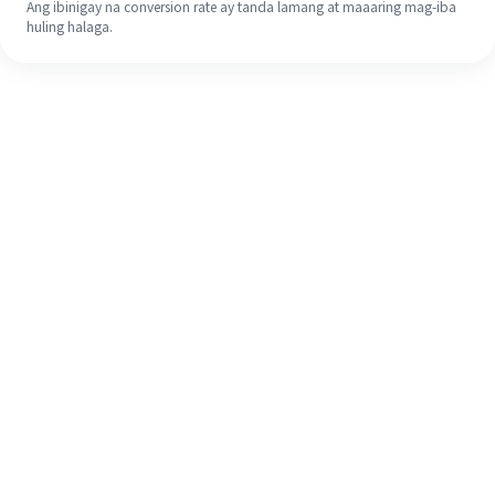
Ang ibinigay na conversion rate ay tanda lamang at maaaring mag-iba
huling halaga.
Kahit na ito ang iyong unang
pagkakataon, madaling tapusin ang
iyong pagpapadala sa ibang bansa
sa 4 na simpleng hakbang.