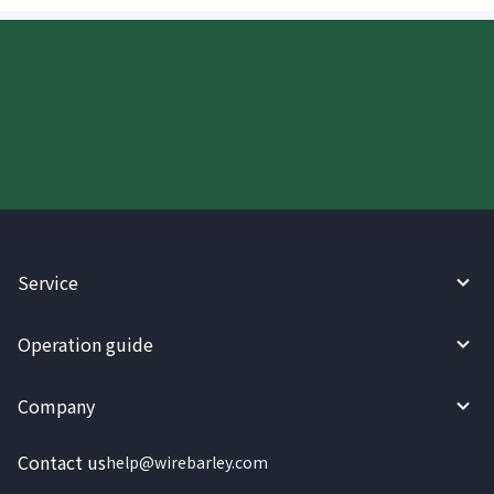
Try WireBarley now!
Service
Operation guide
Company
Contact us
help@wirebarley.com