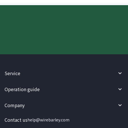
Try WireBarley now!
Service
Operation guide
Company
Contact us
help@wirebarley.com