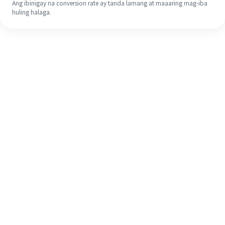
Ang ibinigay na conversion rate ay tanda lamang at maaaring mag-iba
huling halaga.
Kahit na ito ang iyong unang
pagkakataon, madaling tapusin ang
iyong pagpapadala sa ibang bansa
sa 4 na simpleng hakbang.