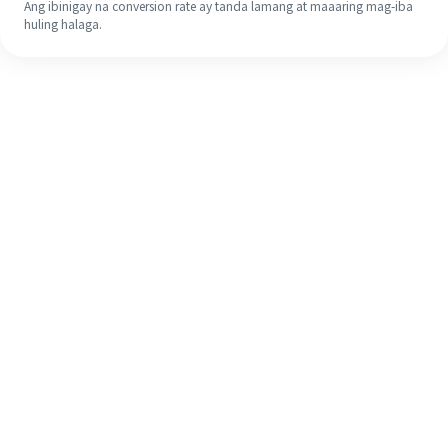
Ang ibinigay na conversion rate ay tanda lamang at maaaring mag-iba
huling halaga.
Kahit na ito ang iyong unang
pagkakataon, madaling tapusin ang
iyong pagpapadala sa ibang bansa
sa 4 na simpleng hakbang.