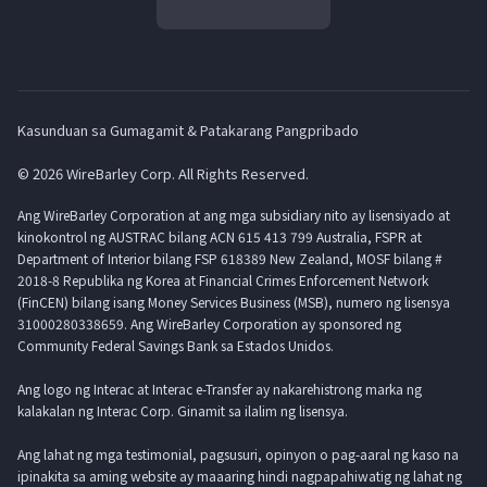
Kasunduan sa Gumagamit & Patakarang Pangpribado
© 2026 WireBarley Corp. All Rights Reserved.
Ang WireBarley Corporation at ang mga subsidiary nito ay lisensiyado at
kinokontrol ng AUSTRAC bilang ACN 615 413 799 Australia, FSPR at
Department of Interior bilang FSP 618389 New Zealand, MOSF bilang #
2018-8 Republika ng Korea at Financial Crimes Enforcement Network
(FinCEN) bilang isang Money Services Business (MSB), numero ng lisensya
31000280338659. Ang WireBarley Corporation ay sponsored ng
Community Federal Savings Bank sa Estados Unidos.
Ang logo ng Interac at Interac e-Transfer ay nakarehistrong marka ng
kalakalan ng Interac Corp. Ginamit sa ilalim ng lisensya.
Ang lahat ng mga testimonial, pagsusuri, opinyon o pag-aaral ng kaso na
ipinakita sa aming website ay maaaring hindi nagpapahiwatig ng lahat ng