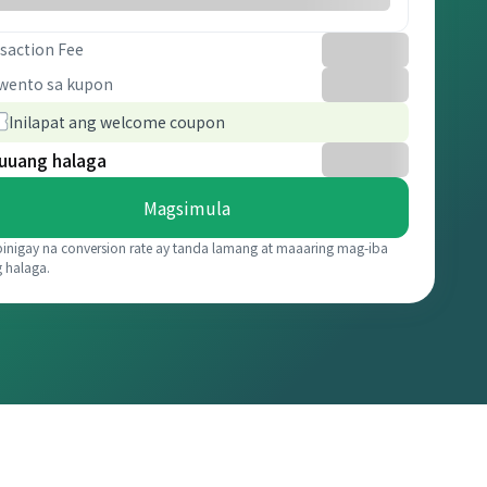
saction Fee
wento sa kupon
Inilapat ang welcome coupon
uuang halaga
Magsimula
binigay na conversion rate ay tanda lamang at maaaring mag-iba
g halaga.