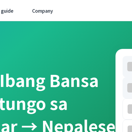
 guide
Company
 Ibang Bansa
tungo sa
ar → Nepalese