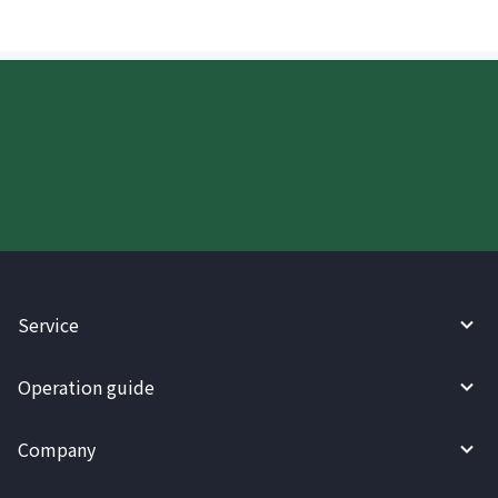
Try WireBarley now!
Service
Operation guide
Company