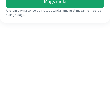
Magsimula
Ang ibinigay na conversion rate ay tanda lamang at maaaring mag-iba
huling halaga.
Kahit na ito ang iyong unang
pagkakataon, madaling tapusin ang
iyong pagpapadala sa ibang bansa
sa 4 na simpleng hakbang.