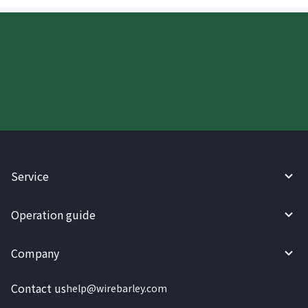
Try WireBarley now!
Service
Operation guide
Company
Contact us
help@wirebarley.com