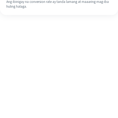
Ang ibinigay na conversion rate ay tanda lamang at maaaring mag-iba
huling halaga.
Kahit na ito ang iyong unang
pagkakataon, madaling tapusin ang
iyong pagpapadala sa ibang bansa
sa 4 na simpleng hakbang.