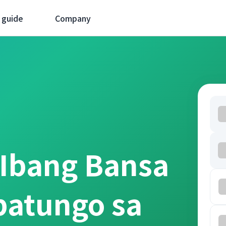
 guide
Company
 Ibang Bansa
patungo sa