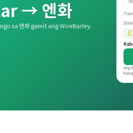
lar → 엔화
Tran
Disk
ngo sa 엔화 gamit ang WireBarley.
Kab
Ang i
hulin