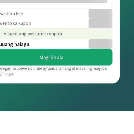
saction Fee
wento sa kupon
Inilapat ang welcome coupon
uuang halaga
Magsimula
binigay na conversion rate ay tanda lamang at maaaring mag-iba
g halaga.