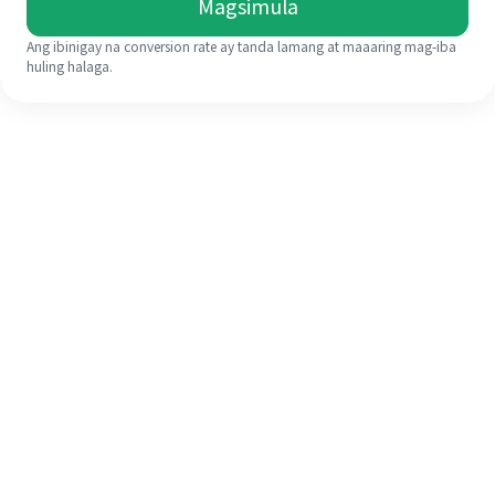
Magsimula
Ang ibinigay na conversion rate ay tanda lamang at maaaring mag-iba
huling halaga.
Kahit na ito ang iyong unang
pagkakataon, madaling tapusin ang
iyong pagpapadala sa ibang bansa
sa 4 na simpleng hakbang.