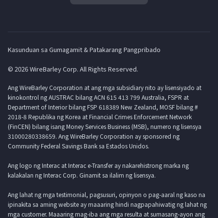
Kasunduan sa Gumagamit & Patakarang Pangpribado
© 2026 WireBarley Corp. All Rights Reserved.
Ang WireBarley Corporation at ang mga subsidiary nito ay lisensiyado at
kinokontrol ng AUSTRAC bilang ACN 615 413 799 Australia, FSPR at
Department of Interior bilang FSP 618389 New Zealand, MOSF bilang #
2018-8 Republika ng Korea at Financial Crimes Enforcement Network
(FinCEN) bilang isang Money Services Business (MSB), numero ng lisensya
31000280338659. Ang WireBarley Corporation ay sponsored ng
Community Federal Savings Bank sa Estados Unidos.
Ang logo ng Interac at Interac e-Transfer ay nakarehistrong marka ng
kalakalan ng Interac Corp. Ginamit sa ilalim ng lisensya.
Ang lahat ng mga testimonial, pagsusuri, opinyon o pag-aaral ng kaso na
ipinakita sa aming website ay maaaring hindi nagpapahiwatig ng lahat ng
mga customer. Maaaring mag-iba ang mga resulta at sumasang-ayon ang