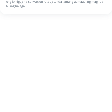
Ang ibinigay na conversion rate ay tanda lamang at maaaring mag-iba
huling halaga.
Kahit na ito ang iyong unang
pagkakataon, madaling tapusin ang
iyong pagpapadala sa ibang bansa
sa 4 na simpleng hakbang.