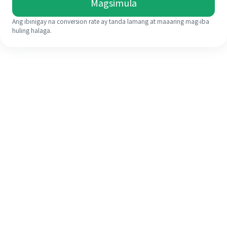
Magsimula
Ang ibinigay na conversion rate ay tanda lamang at maaaring mag-iba
huling halaga.
Kahit na ito ang iyong unang
pagkakataon, madaling tapusin ang
iyong pagpapadala sa ibang bansa
sa 4 na simpleng hakbang.