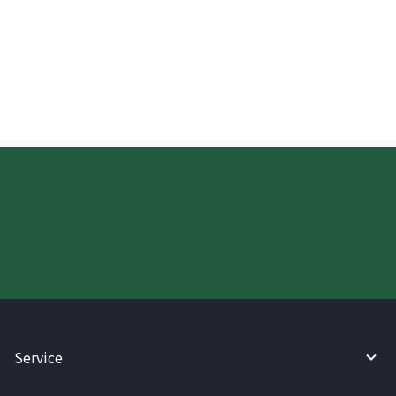
May mga pagkakataon ba na kailangan
ng Australian na tatanggap na
magbigay ng patunay ng padala?
Try WireBarley now!
Service