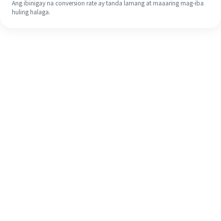
Ang ibinigay na conversion rate ay tanda lamang at maaaring mag-iba
huling halaga.
Kahit na ito ang iyong unang
pagkakataon, madaling tapusin ang
iyong pagpapadala sa ibang bansa
sa 4 na simpleng hakbang.