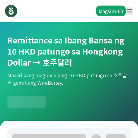
Magsimula
Remittance sa Ibang Bansa ng
10 HKD patungo sa Hongkong
Dollar → 호주달러
Maaari kang magpadala ng 10 HKD patungo sa 호주달
러 gamit ang WireBarley.