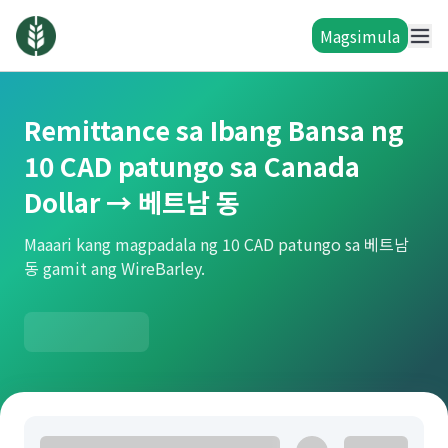
Magsimula
Remittance sa Ibang Bansa ng
10 CAD patungo sa Canada
Dollar → 베트남 동
Maaari kang magpadala ng 10 CAD patungo sa 베트남
동 gamit ang WireBarley.