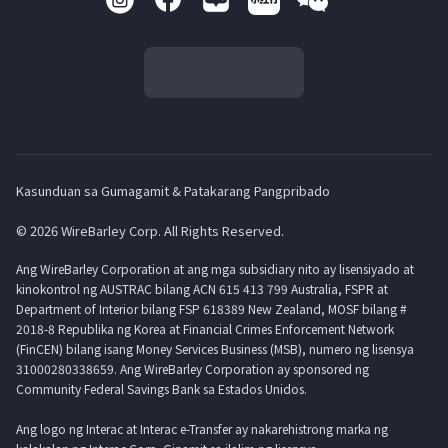
Kasunduan sa Gumagamit & Patakarang Pangpribado
© 2026 WireBarley Corp. All Rights Reserved.
Ang WireBarley Corporation at ang mga subsidiary nito ay lisensiyado at
kinokontrol ng AUSTRAC bilang ACN 615 413 799 Australia, FSPR at
Department of Interior bilang FSP 618389 New Zealand, MOSF bilang #
2018-8 Republika ng Korea at Financial Crimes Enforcement Network
(FinCEN) bilang isang Money Services Business (MSB), numero ng lisensya
31000280338659. Ang WireBarley Corporation ay sponsored ng
Community Federal Savings Bank sa Estados Unidos.
Ang logo ng Interac at Interac e-Transfer ay nakarehistrong marka ng