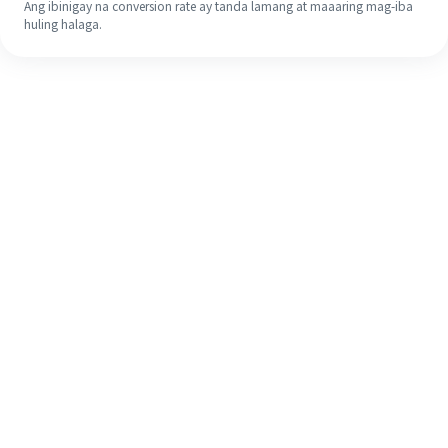
Ang ibinigay na conversion rate ay tanda lamang at maaaring mag-iba
huling halaga.
Kahit na ito ang iyong unang
pagkakataon, madaling tapusin ang
iyong pagpapadala sa ibang bansa
sa 4 na simpleng hakbang.