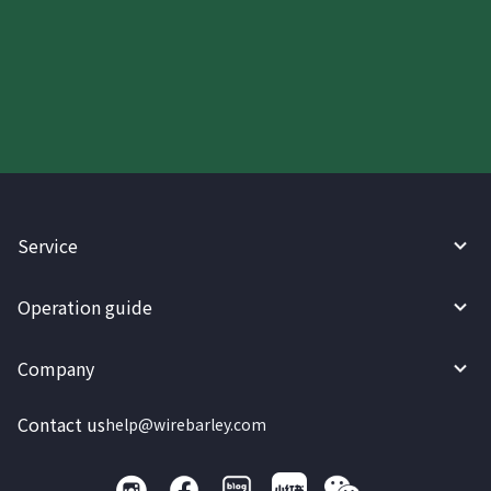
Try WireBarley now!
Service
Operation guide
Company
Contact us
help@wirebarley.com