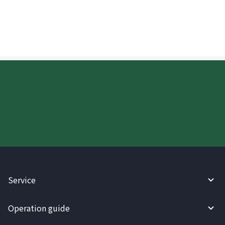
nagpapadala sa Thailand?
Try WireBarley now!
Service
Operation guide