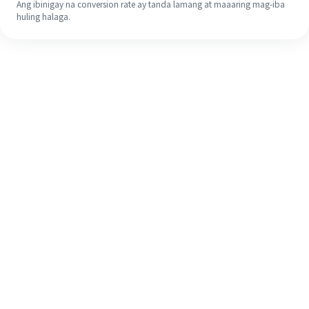
Ang ibinigay na conversion rate ay tanda lamang at maaaring mag-iba
huling halaga.
Kahit na ito ang iyong unang
pagkakataon, madaling tapusin ang
iyong pagpapadala sa ibang bansa
sa 4 na simpleng hakbang.