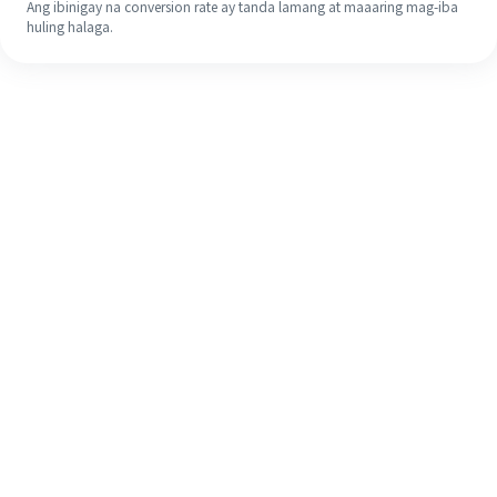
Ang ibinigay na conversion rate ay tanda lamang at maaaring mag-iba
huling halaga.
Kahit na ito ang iyong unang
pagkakataon, madaling tapusin ang
iyong pagpapadala sa ibang bansa
sa 4 na simpleng hakbang.