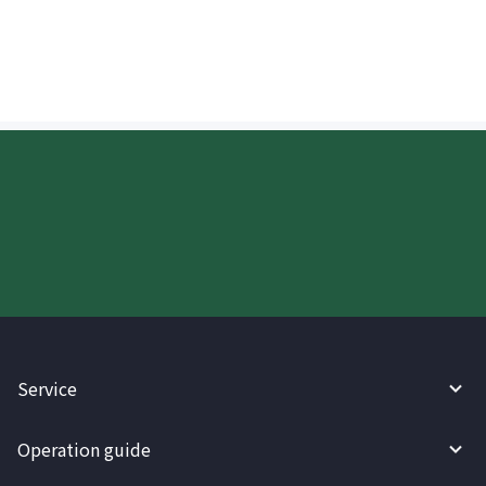
nagpapadala sa Thailand?
Try WireBarley now!
Service
Operation guide